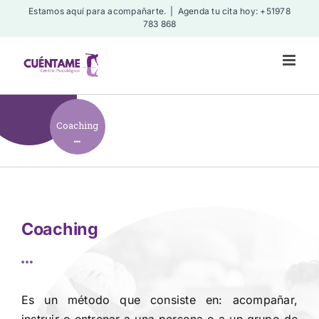
Skip
Estamos aquí para acompañarte.
|
Agenda tu cita hoy: +51978
783 868
to
content
Coaching
Coaching
Es un método que consiste en: acompañar,
instruir o entrenar a una persona o a un grupo de