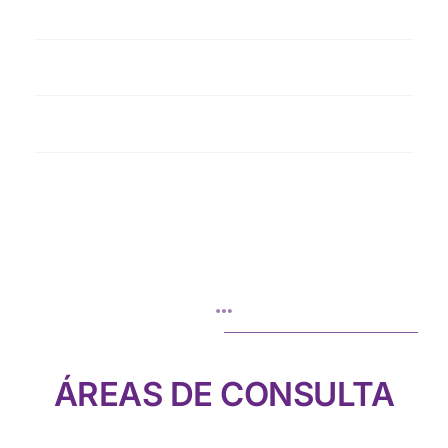
Síndrome del nido vacío
Problemas sexuales
Problemas de comunicación
ÁREAS DE CONSULTA