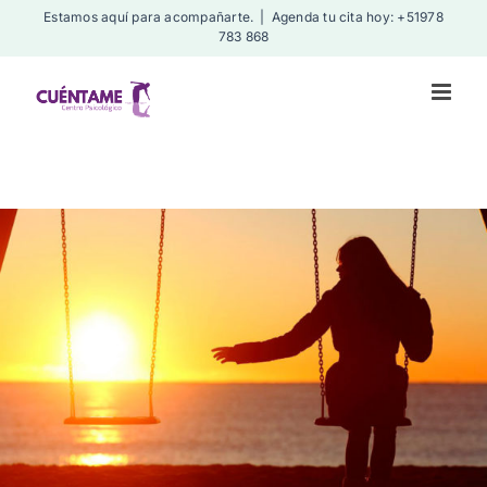
Skip
Estamos aquí para acompañarte.
|
Agenda tu cita hoy: +51978
783 868
to
content