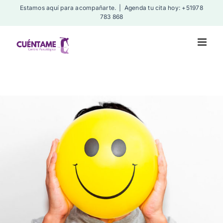
Skip
Estamos aquí para acompañarte.
|
Agenda tu cita hoy: +51978
783 868
to
content