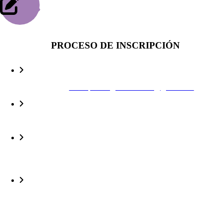
PROCESO DE INSCRIPCIÓN
1. Escríbenos a
centropsicologicocuentame@gmail.com
2. Solicita la ficha de inscripción a los Talleres de tu preferencia.
3. Llena la ficha de inscripción y envíala al correo del Centro
Cuéntame adjuntando el voucher de pago.
4. Ante cualquier consulta o duda puedes llamarnos o escribirnos
al teléfono:
978783868 RPC