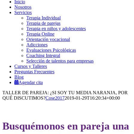
Inicio
Nosotros
Servicios
Terapia Individual
Terapia de parejas
Terapia en niños y adolescentes
Terapia Online
Orientación vocacional
Adicciones
Evaluaciones Psicológicas
Coaching Integral
Selección de talentos para empresas
Cursos y Talleres
Preguntas Frecuentes
Blog
Agendar cita
TALLER DE PAREJA: ¿SI SOY TU MEDIA NARANJA, POR
QUÉ DISCUTIMOS?
Cose2017
2019-01-29T16:20:34+00:00
Busquémonos en pareja una