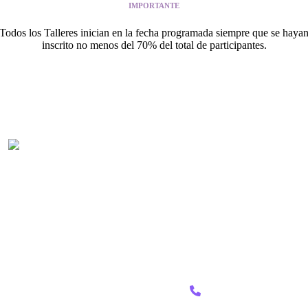
IMPORTANTE
Todos los Talleres inician en la fecha programada siempre que se haya
inscrito no menos del 70% del total de participantes.
CUÉNTAME
Centro Psicológico comprometido con tu bienestar
emocional. Acompañamos tu proceso con
profesionalismo y empatía en cada etapa de tu vida.
Nuestro
equipo
de
atención
al
cliente
CONTACTA CON NOSOTROS
está
aquí
+51 978 783 868
para
responder