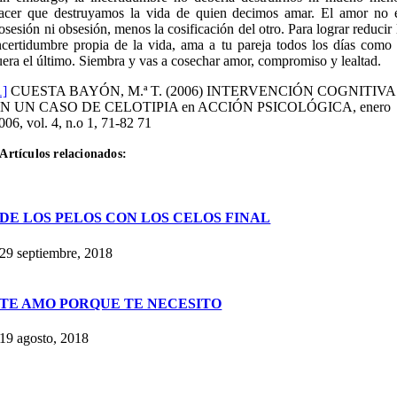
acer que destruyamos la vida de quien decimos amar. El amor no 
osesión ni obsesión, menos la cosificación del otro. Para lograr reducir 
ncertidumbre propia de la vida, ama a tu pareja todos los días como 
uera el último. Siembra y vas a cosechar amor, compromiso y lealtad.
1]
CUESTA BAYÓN, M.ª T. (2006) INTERVENCIÓN COGNITIVA
N UN CASO DE CELOTIPIA en ACCIÓN PSICOLÓGICA, enero
006, vol. 4, n.o 1, 71-82 71
Artículos relacionados:
DE LOS PELOS CON LOS CELOS FINAL
29 septiembre, 2018
TE AMO PORQUE TE NECESITO
19 agosto, 2018