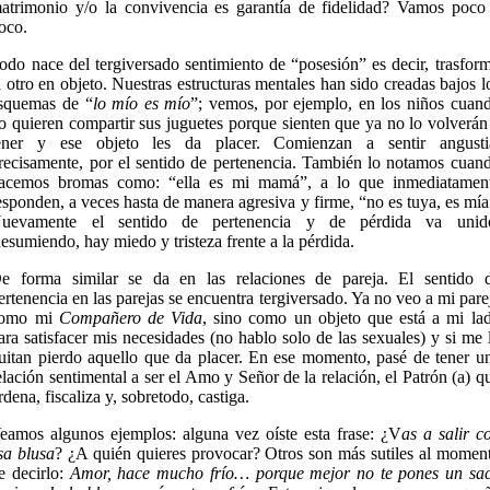
atrimonio y/o la convivencia es garantía de fidelidad? Vamos poco
oco.
odo nace del tergiversado sentimiento de “posesión” es decir, trasfor
l otro en objeto. Nuestras estructuras mentales han sido creadas bajos l
squemas de “
lo mío es mío
”; vemos, por ejemplo, en los niños cuan
o quieren compartir sus juguetes porque sienten que ya no lo volverán
ener y ese objeto les da placer. Comienzan a sentir angusti
recisamente, por el sentido de pertenencia. También lo notamos cuan
acemos bromas como: “ella es mi mamá”, a lo que inmediatamen
esponden, a veces hasta de manera agresiva y firme, “no es tuya, es mía
uevamente el sentido de pertenencia y de pérdida va unid
esumiendo, hay miedo y tristeza frente a la pérdida.
e forma similar se da en las relaciones de pareja. El sentido 
ertenencia en las parejas se encuentra tergiversado. Ya no veo a mi pare
omo mi
Compañero de Vida
, sino como un objeto que está a mi la
ara satisfacer mis necesidades (no hablo solo de las sexuales) y si me 
uitan pierdo aquello que da placer. En ese momento, pasé de tener u
elación sentimental a ser el Amo y Señor de la relación, el Patrón (a) q
rdena, fiscaliza y, sobretodo, castiga.
eamos algunos ejemplos: alguna vez oíste esta frase: ¿V
as a salir c
sa blusa
? ¿A quién quieres provocar? Otros son más sutiles al momen
e decirlo:
Amor, hace mucho frío… porque mejor no te pones un sa