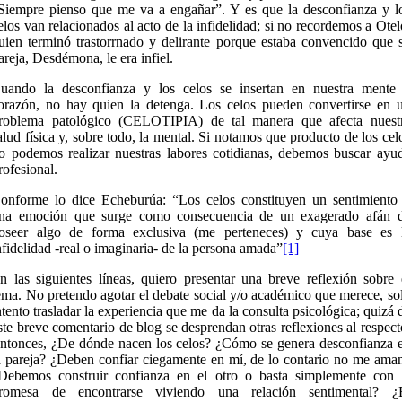
Siempre pienso que me va a engañar”. Y es que la desconfianza y l
elos van relacionados al acto de la infidelidad; si no recordemos a Otel
uien terminó trastorrnado y delirante porque estaba convencido que 
areja, Desdémona, le era infiel.
uando la desconfianza y los celos se insertan en nuestra mente
orazón, no hay quien la detenga. Los celos pueden convertirse en 
roblema patológico (CELOTIPIA) de tal manera que afecta nuest
alud física y, sobre todo, la mental. Si notamos que producto de los cel
o podemos realizar nuestras labores cotidianas, debemos buscar ayu
rofesional.
onforme lo dice Echeburúa: “Los celos constituyen un sentimiento
na emoción que surge como consecuencia de un exagerado afán 
oseer algo de forma exclusiva (me perteneces) y cuya base es 
nfidelidad -real o imaginaria- de la persona amada”
[1]
n las siguientes líneas, quiero presentar una breve reflexión sobre 
ema. No pretendo agotar el debate social y/o académico que merece, so
ntento trasladar la experiencia que me da la consulta psicológica; quizá 
ste breve comentario de blog se desprendan otras reflexiones al respect
ntonces, ¿De dónde nacen los celos? ¿Cómo se genera desconfianza 
a pareja? ¿Deben confiar ciegamente en mí, de lo contario no me ama
Debemos construir confianza en el otro o basta simplemente con 
romesa de encontrarse viviendo una relación sentimental? ¿