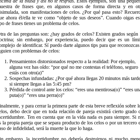
ncima de la blusa y así no te resfrías
. Estos ejemplos, son una peque
uestra de frases que, en algunos casos de forma directa y en ot
isimulada, son manifestaciones de celos. ¿Por qué pasa esto? Recuer
ue ahora él/ella te ve como “objeto de sus deseos”. Cuando oigas es
ipo de frases tienes un problema de celos.
tra de las preguntas son: ¿hay grados de celos? Existen grados según 
octrina; sin embargo, por experiencia, puedo decir que es un lími
omplejo de identificar. Sí puedo darte algunos tips para que reconozcas
lguien con problemas de celos:
Pensamientos distorsionados respecto a la realidad: Por ejemplo,
alguna vez has oído: “por qué no me contestas el teléfono, seguro
estás con otro(a)”
Sospechas infundadas: ¿Por qué ahora llegas 20 minutos más tarde
si siempre llegas a las 5:45 pm?
Pérdida de control ante los celos: “eres una mentirosa(o)” “eres un
puta(o)” “eres una perra(o)”
inalmente, y para cerrar la primera parte de esta breve reflexión sobre l
elos, debo decir que en toda relación de pareja existirá cierto grado 
ncertidumbre. Ten en cuenta que en la vida nada es para siempre. Si 
s la propia pareja que se separa producto de los celos o por un tercero 
aso de infidelidad, será la muerte la que lo haga.
in embargo, la incertidumbre no debería destruirnos ni mucho men