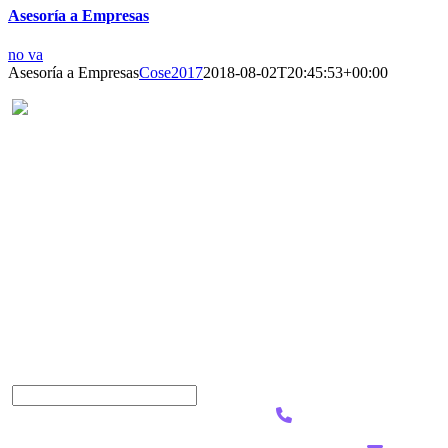
Asesoría a Empresas
no va
Asesoría a Empresas
Cose2017
2018-08-02T20:45:53+00:00
CUÉNTAME
Nuestro
equipo
Centro Psicológico comprometido con tu bienestar
de
emocional. Acompañamos tu proceso con
atención
profesionalismo y empatía en cada etapa de tu vida.
al
cliente
está
aquí
para
responder
sus
preguntas.
CONTACTA CON NOSOTROS
+51 978 783 868