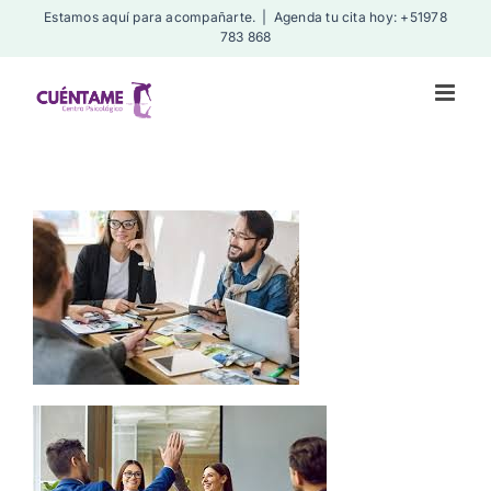
Skip
Estamos aquí para acompañarte.
|
Agenda tu cita hoy: +51978
783 868
to
content